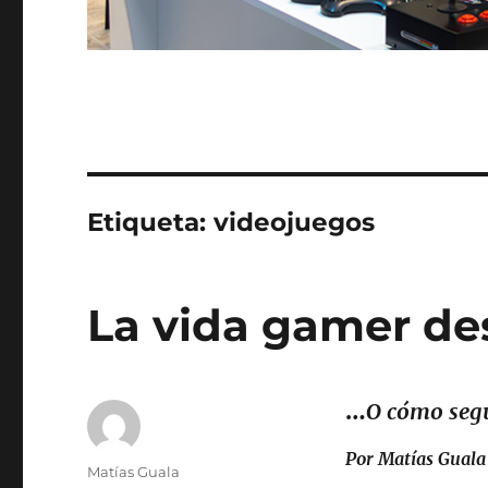
Etiqueta:
videojuegos
La vida gamer de
…
O cómo segu
Por Matías Guala
Autor
Matías Guala