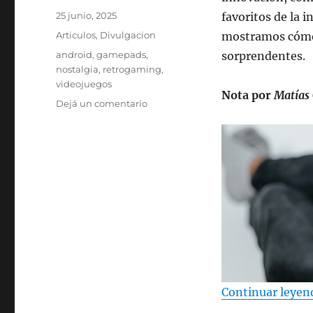
Publicado
25 junio, 2025
favoritos de la i
el
Categorías
Articulos
,
Divulgacion
mostramos cómo 
Etiquetas
android
,
gamepads
,
sorprendentes.
nostalgia
,
retrogaming
,
videojuegos
Nota por
Matías
en
Dejá un comentario
Cómo
revivir
los
videojuegos
clásicos
desde
Android
Continuar leyen