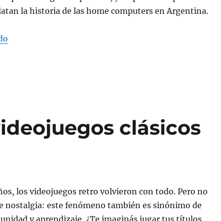
latan la historia de las home computers en Argentina.
“Festejando la Democracia”
do
videojuegos clásicos
ños, los videojuegos retro volvieron con todo. Pero no
e nostalgia: este fenómeno también es sinónimo de
nidad y aprendizaje. ¿Te imaginás jugar tus títulos