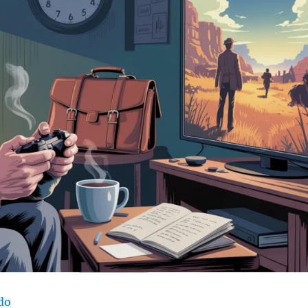
“La vida gamer después de los 30”
do