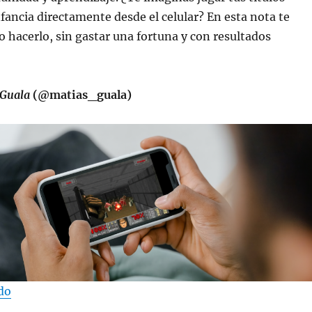
nfancia directamente desde el celular? En esta nota te
hacerlo, sin gastar una fortuna y con resultados
 Guala
(@matias_guala)
“Cómo revivir los videojuegos clásicos desde Android”
do