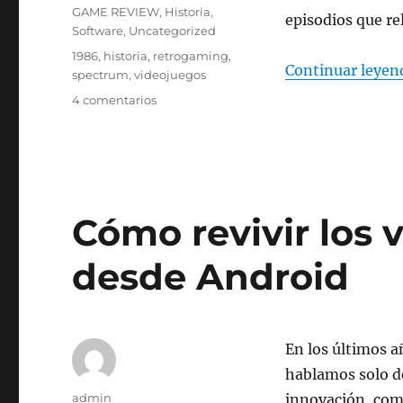
GAME REVIEW
,
Historia
,
episodios que re
Software
,
Uncategorized
Etiquetas
1986
,
historia
,
retrogaming
,
Continuar leyen
spectrum
,
videojuegos
en
4 comentarios
Festejando
la
Democracia
Cómo revivir los 
desde Android
En los últimos a
hablamos solo d
Autor
admin
innovación, comu