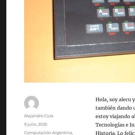
Hola, soy alecu 
también dando u
Autor
Alejandro Cura
estoy viajando a
Publicado
9 julio, 2025
Tecnologías e In
el
Categorías
Computación Argentina
,
Historia. Lo feli