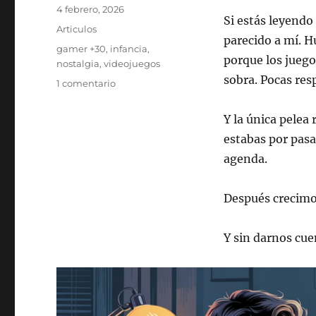
Publicado
4 febrero, 2026
Si estás leyendo
el
Categorías
Articulos
parecido a mí. H
Etiquetas
gamer +30
,
infancia
,
porque los juego
nostalgia
,
videojuegos
sobra. Pocas res
en
1 comentario
La
vida
Y la única pelea
gamer
estabas por pasar
después
de
agenda.
los
30
Después crecimo
Y sin darnos cuen