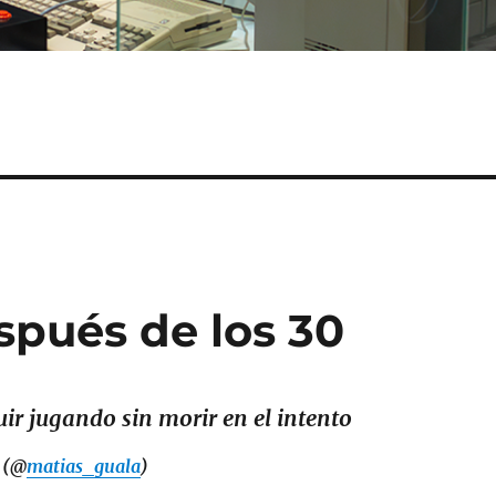
spués de los 30
ir jugando sin morir en el intento
 (@
matias_guala
)