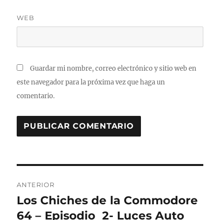
WEB
Guardar mi nombre, correo electrónico y sitio web en
este navegador para la próxima vez que haga un
comentario.
Navegación
ANTERIOR
de
Los Chiches de la Commodore
Entrada
anterior:
64 – Episodio 2- Luces Auto
entradas