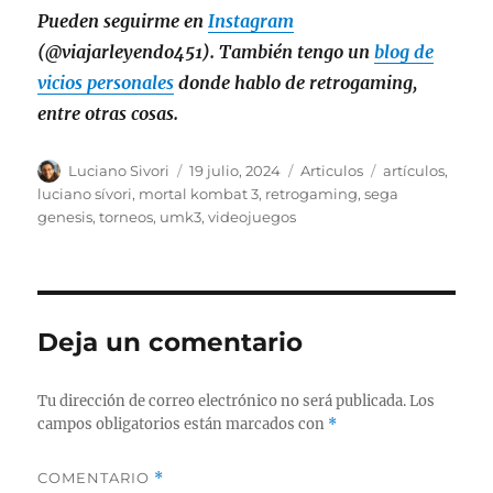
Pueden seguirme en
Instagram
(@viajarleyendo451). También tengo un
blog de
vicios personales
donde hablo de retrogaming,
entre otras cosas.
Autor
Publicado
Categorías
Etiquetas
Luciano Sivori
19 julio, 2024
Articulos
artículos
,
el
luciano sívori
,
mortal kombat 3
,
retrogaming
,
sega
genesis
,
torneos
,
umk3
,
videojuegos
Deja un comentario
Tu dirección de correo electrónico no será publicada.
Los
campos obligatorios están marcados con
*
COMENTARIO
*