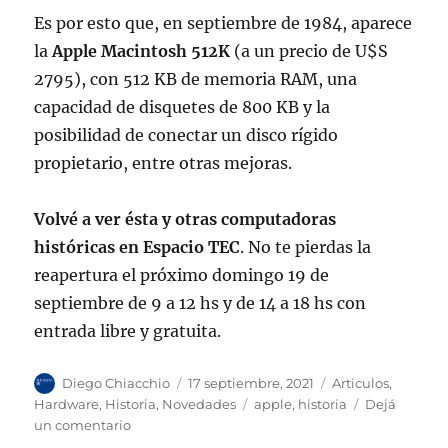
Es por esto que, en septiembre de 1984, aparece
la
Apple Macintosh 512K
(a un precio de U$S
2795), con 512 KB de memoria RAM, una
capacidad de disquetes de 800 KB y la
posibilidad de conectar un disco rígido
propietario, entre otras mejoras.
Volvé a ver ésta y otras computadoras
históricas en Espacio TEC
. No te pierdas la
reapertura el próximo domingo 19 de
septiembre de 9 a 12 hs y de 14 a 18 hs con
entrada libre y gratuita.
Autor
Publicado
Categorías
Diego Chiacchio
17 septiembre, 2021
Articulos
,
el
Etiquetas
Hardware
,
Historia
,
Novedades
apple
,
historia
Dejá
en
un comentario
Apple