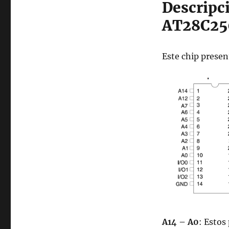
Descripci
AT28C2
Este chip presen
A14 – A0
: Estos