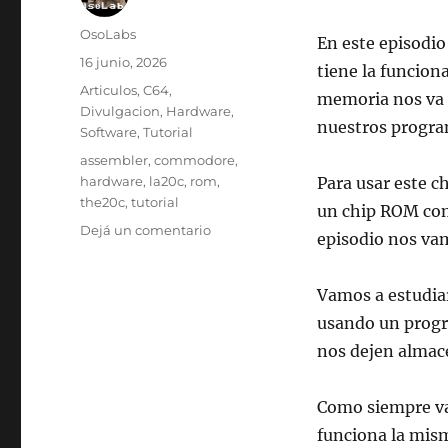
Autor
OsoLabs
En este episodi
Publicado
16 junio, 2026
tiene la funcion
el
Categorías
Articulos
,
C64
,
memoria nos va a
Divulgacion
,
Hardware
,
nuestros progra
Software
,
Tutorial
Etiquetas
assembler
,
commodore
,
hardware
,
la20c
,
rom
,
Para usar este c
the20c
,
tutorial
un chip ROM co
en
Dejá un comentario
episodio nos va
The
20c
–
Vamos a estudiar
Episodio
usando un progr
4
nos dejen almac
–
ROM,
Read
Como siempre va
Only
funciona la mis
Memory