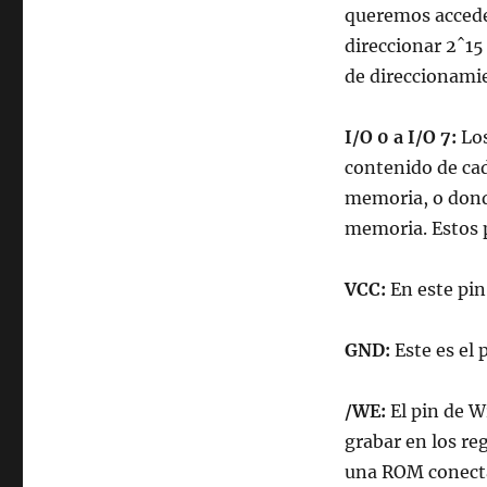
queremos accede
direccionar 2ˆ15
de direccionami
I/O 0 a I/O 7:
Los
contenido de cad
memoria, o donde
memoria. Estos p
VCC:
En este pin
GND:
Este es el p
/WE:
El pin de Wr
grabar en los re
una ROM conecta