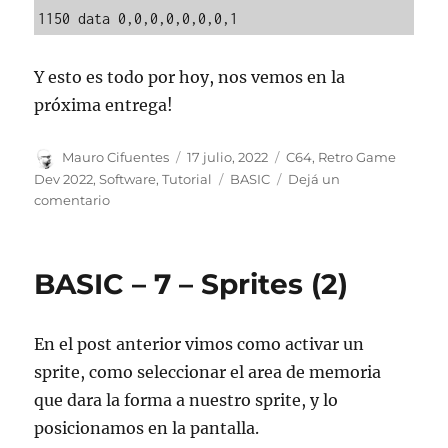
1150 data 0,0,0,0,0,0,0,1
Y esto es todo por hoy, nos vemos en la
próxima entrega!
Autor
Publicado
Categorías
Mauro Cifuentes
17 julio, 2022
C64
,
Retro Game
el
Etiquetas
Dev 2022
,
Software
,
Tutorial
BASIC
Dejá un
en
comentario
BASIC
–
8
BASIC – 7 – Sprites (2)
–
Animaciones
(3)
En el post anterior vimos como activar un
sprite, como seleccionar el area de memoria
que dara la forma a nuestro sprite, y lo
posicionamos en la pantalla.