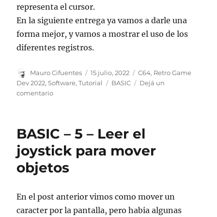
representa el cursor.
En la siguiente entrega ya vamos a darle una
forma mejor, y vamos a mostrar el uso de los
diferentes registros.
Autor
Publicado
Categorías
Mauro Cifuentes
15 julio, 2022
C64
,
Retro Game
el
Etiquetas
Dev 2022
,
Software
,
Tutorial
BASIC
Dejá un
en
comentario
BASIC
–
6
BASIC – 5 – Leer el
–
SPRITES
joystick para mover
(1)
objetos
En el post anterior vimos como mover un
caracter por la pantalla, pero habia algunas