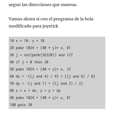
segun las direcciones que muevas.
Vamos ahora si con el programa de la bola
modificado para joystick
10 x = 10: y = 10

20 poke 1024 + (40 * y)+ x, 81

30 j = not(peek(56320)) and 127

40 if j = 0 then 30

50 poke 1024 + (40 * y)+ x, 32

60 dx = -((j and 4) / 4) + ((j and 8) / 8)

70 dy = -(j and 1) + ((j and 2) / 2)

80 x = x + dx: y = y + dy

90 poke 1024 + (40 * y)+ x, 81

100 goto 30