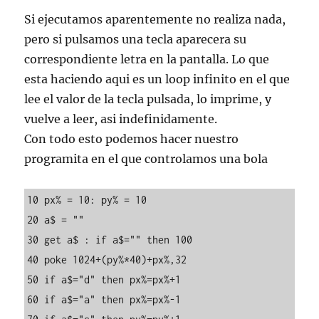
Si ejecutamos aparentemente no realiza nada,
pero si pulsamos una tecla aparecera su
correspondiente letra en la pantalla. Lo que
esta haciendo aqui es un loop infinito en el que
lee el valor de la tecla pulsada, lo imprime, y
vuelve a leer, asi indefinidamente.
Con todo esto podemos hacer nuestro
programita en el que controlamos una bola
10 px% = 10: py% = 10

20 a$ = ""

30 get a$ : if a$="" then 100

40 poke 1024+(py%*40)+px%,32

50 if a$="d" then px%=px%+1

60 if a$="a" then px%=px%-1
