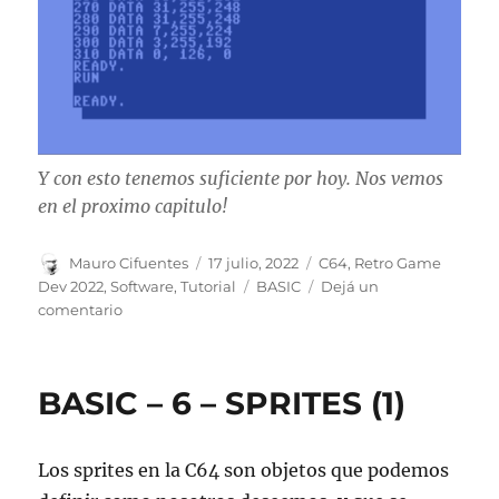
Y con esto tenemos suficiente por hoy. Nos vemos
en el proximo capitulo!
Autor
Publicado
Categorías
Mauro Cifuentes
17 julio, 2022
C64
,
Retro Game
el
Etiquetas
Dev 2022
,
Software
,
Tutorial
BASIC
Dejá un
en
comentario
BASIC
–
7
BASIC – 6 – SPRITES (1)
–
Sprites
(2)
Los sprites en la C64 son objetos que podemos