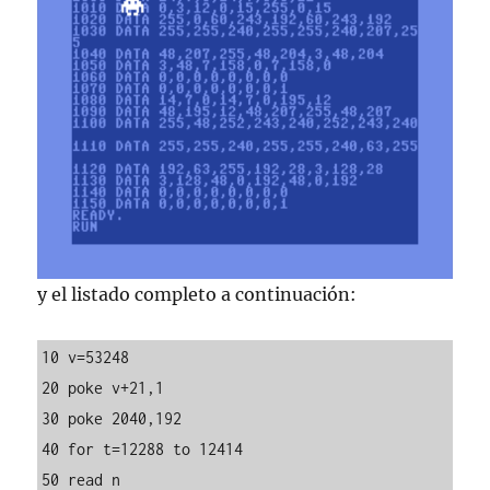
y el listado completo a continuación:
10 v=53248 

20 poke v+21,1

30 poke 2040,192

40 for t=12288 to 12414

50 read n
