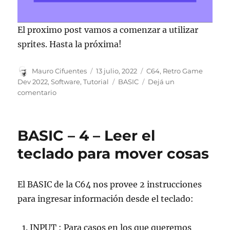
El proximo post vamos a comenzar a utilizar
sprites. Hasta la próxima!
Autor
Publicado
Categorías
Mauro Cifuentes
13 julio, 2022
C64
,
Retro Game
el
Etiquetas
Dev 2022
,
Software
,
Tutorial
BASIC
Dejá un
en
comentario
BASIC
–
5
BASIC – 4 – Leer el
–
Leer
teclado para mover cosas
el
joystick
para
El BASIC de la C64 nos provee 2 instrucciones
mover
para ingresar información desde el teclado:
objetos
INPUT : Para casos en los que queremos