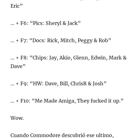
Eric”
… + F6: “Pics: Sheryl & Jack”
… + F7: “Docs: Rick, Mitch, Peggy & Rob”
… + F8: “Chips: Jay, Akio, Glenn, Edwin, Mark &
Dave”
… + F9: “HW: Dave, Bill, ChrisR & Josh”
… + F10: “Me Made Amiga, They fucked it up.”
Wow.
Cuando Commodore descubrió ese ultimo,