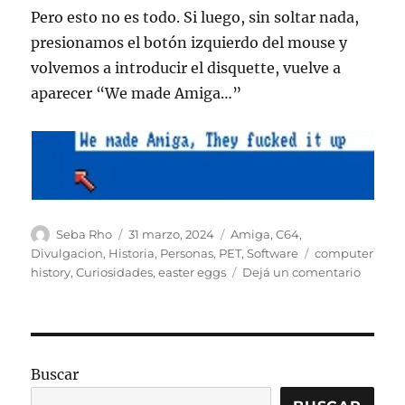
Pero esto no es todo. Si luego, sin soltar nada,
presionamos el botón izquierdo del mouse y
volvemos a introducir el disquette, vuelve a
aparecer “We made Amiga…”
Autor
Publicado
Categorías
Seba Rho
31 marzo, 2024
Amiga
,
C64
,
el
Etiquetas
Divulgacion
,
Historia
,
Personas
,
PET
,
Software
computer
en
history
,
Curiosidades
,
easter eggs
Dejá un comentario
Mozo,
hay
un
Huevo
de
Buscar
Pascua
en