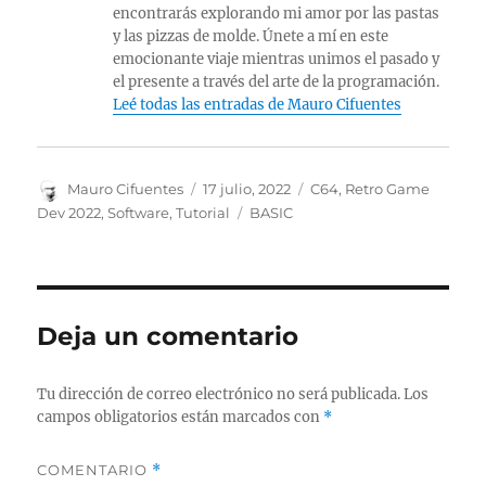
encontrarás explorando mi amor por las pastas
y las pizzas de molde. Únete a mí en este
emocionante viaje mientras unimos el pasado y
el presente a través del arte de la programación.
Leé todas las entradas de Mauro Cifuentes
Autor
Publicado
Categorías
Mauro Cifuentes
17 julio, 2022
C64
,
Retro Game
el
Etiquetas
Dev 2022
,
Software
,
Tutorial
BASIC
Deja un comentario
Tu dirección de correo electrónico no será publicada.
Los
campos obligatorios están marcados con
*
COMENTARIO
*