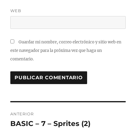
WEB
Guardar mi nombre, correo electrónico y sitio web en
este navegador para la próxima vez que haga un
comentario.
Navegación
ANTERIOR
de
BASIC – 7 – Sprites (2)
Entrada
anterior:
entradas