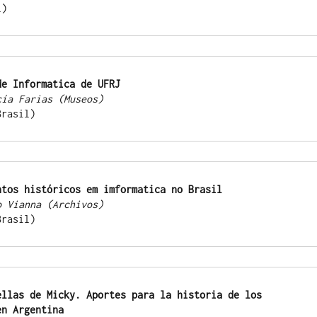
il)
de Informatica de UFRJ
a Lucía Farias (Museos)
J (Brasil)
ntos históricos em imformatica no Brasil
rcelo Vianna (Archivos)
S (Brasil)
ellas de Micky. Aportes para la historia de los 
en Argentina