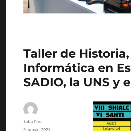
Taller de Historia
Informática en Es
SADIO, la UNS y 
Autor
Seba Rho
Publicado
9 agosto, 2024