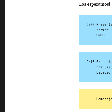
Los esperamos!
9:00 
Present
Karina 
UNMDP
9:15 
Present
Francis
     Espa
9:30 
Homenaj