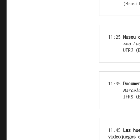
      (Bras
11:25 
Museu 
      An
      UFR
11:35 
Docume
      Ma
      IFR
11:45 
Las hu
videojuegos 