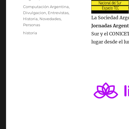
el
Categorías
Computación Argentina
,
Divulgacion
,
Entrevistas
,
La Sociedad Arg
Historia
,
Novedades
,
Personas
Jornadas Argent
Etiquetas
historia
Sur y el CONICET
lugar desde el lu