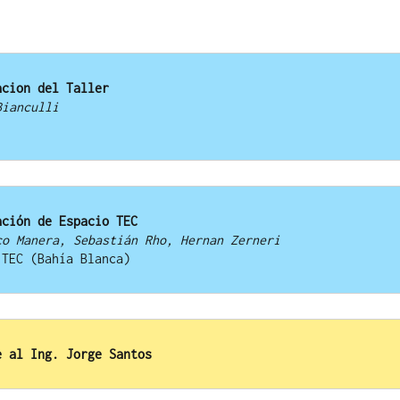
acion del Taller
Bianculli
ación de Espacio TEC
co Manera, Sebastián Rho, Hernan Zerneri
cio TEC (Bahía Blanca)
e al Ing. Jorge Santos