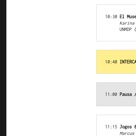
10:30 
El Mus
     Karina
      UN
10:40 
INTERC
11:00 
Pausa 
11:15 
Jogos 
      Mar