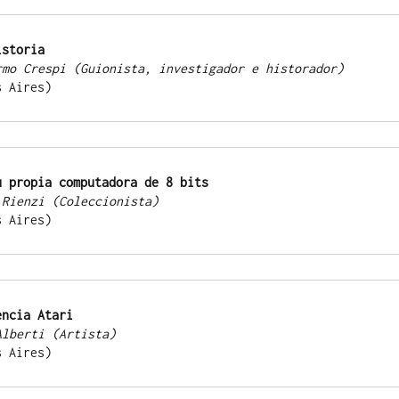
istoria
rmo Crespi (Guionista, investigador e historador)
enos Aires)
u propia computadora de 8 bits
 Rienzi (Coleccionista)
enos Aires)
encia Atari
Alberti (Artista)
enos Aires)