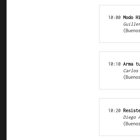
10:00 
Modo H
Guille
      (Bu
10:10 
Arma t
Carlos
      (Bu
10:20 
Resist
Diego 
      (Bu