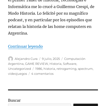
Informática me lo crucé a Guillermo Crespi, de
Modo Historia. Lo felicité por su magnífico
podcast, y en particular por los episodios que
relatan la historia de las home computers en
Argentina.
“Festejando la Democracia”
Continuar leyendo
Autor
Publicado
Categorías
Alejandro Cura
9 julio, 2025
Computación
el
Argentina
,
GAME REVIEW
,
Historia
,
Software
,
Etiquetas
Uncategorized
1986
,
historia
,
retrogaming
,
spectrum
,
en
videojuegos
4 comentarios
Festejando
la
Democracia
Buscar