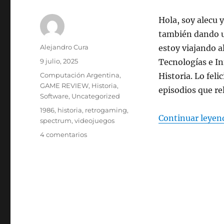
Hola, soy alecu 
también dando u
Autor
Alejandro Cura
estoy viajando a
Publicado
9 julio, 2025
Tecnologías e In
el
Categorías
Computación Argentina
,
Historia. Lo feli
GAME REVIEW
,
Historia
,
episodios que re
Software
,
Uncategorized
Etiquetas
1986
,
historia
,
retrogaming
,
Continuar leyen
spectrum
,
videojuegos
en
4 comentarios
Festejando
la
Democracia