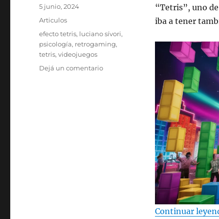
Publicado
5 junio, 2024
“Tetris”, uno de
el
Categorías
Articulos
iba a tener tamb
Etiquetas
efecto tetris
,
luciano sívori
,
psicología
,
retrogaming
,
tetris
,
videojuegos
en
Dejá un comentario
El
efecto
Tetris
en
la
vida
real
Continuar leyen