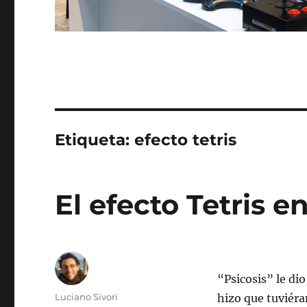
Etiqueta:
efecto tetris
El efecto Tetris en
“Psicosis” le di
Autor
Luciano Sivori
hizo que tuviéra