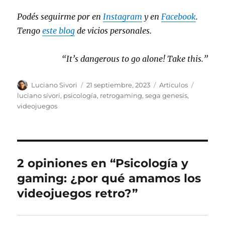
Podés seguirme por en
Instagram
y en
Facebook
.
Tengo
este blog
de vicios personales.
“It’s dangerous to go alone! Take this.”
Autor
Publicado
Categorías
Etiqueta
Luciano Sivori
21 septiembre, 2023
Articulos
el
luciano sívori
,
psicología
,
retrogaming
,
sega genesis
,
videojuegos
2 opiniones en “Psicología y
gaming: ¿por qué amamos los
videojuegos retro?”