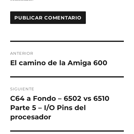
Navegación
ANTERIOR
de
El camino de la Amiga 600
Entrada
anterior:
entradas
SIGUIENTE
C64 a Fondo – 6502 vs 6510
Entrada
siguiente:
Parte 5 – I/O Pins del
procesador