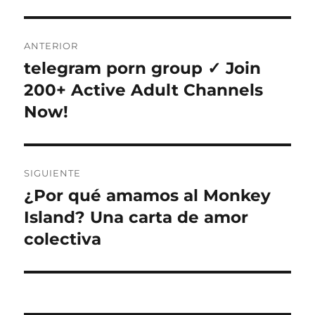
Navegación
ANTERIOR
de
telegram porn group ✓ Join
Entrada
anterior:
200+ Active Adult Channels
entradas
Now!
SIGUIENTE
¿Por qué amamos al Monkey
Entrada
siguiente:
Island? Una carta de amor
colectiva