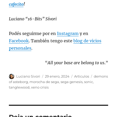
cafecito
!
Luciano “16-Bits” Sívori
Podés seguirme por en
Instagram
y en
Facebook
. También tengo este
blog de vicios
personales
.
“
All your base are belong to us
.”
Autor
Publicado
Categorías
Etiquetas
Luciano Sivori
29 enero, 2024
Articulos
demons
el
of asteborg
,
morocha de sega
,
sega genesis
,
sonic
,
tanglewood
,
xeno crisis