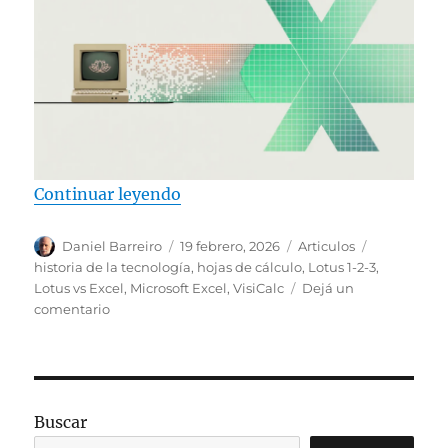
“Lotus vs. Excel”
Continuar leyendo
Autor
Publicado
Categorías
Etiquetas
Daniel Barreiro
19 febrero, 2026
Articulos
el
historia de la tecnología
,
hojas de cálculo
,
Lotus 1-2-3
,
Lotus vs Excel
,
Microsoft Excel
,
VisiCalc
Dejá un
en
comentario
Lotus
vs.
Excel
Buscar