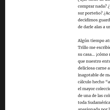
comprar nada? ¿Y
sur porteño? ¿A
decidimos guard
de darle alas a u
Algún tiempo at
Trillo me escrib
su casa… ¡cómo 
que nuestro entu
deliciosa carne a
inagotable de m
cálculo hecho “a
el mayor colecci
de una de las co
toda Sudamérica.
apasionada por l