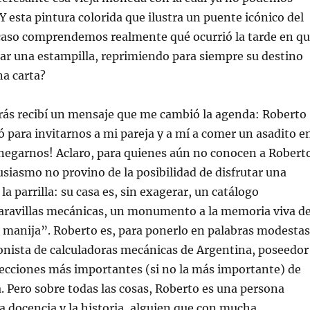
 esta pintura colorida que ilustra un puente icónico del
caso comprendemos realmente qué ocurrió la tarde en q
ar una estampilla, reprimiendo para siempre su destino
na carta?
rás recibí un mensaje que me cambió la agenda: Roberto
ió para invitarnos a mi pareja y a mí a comer un asadito e
negarnos! Aclaro, para quienes aún no conocen a Robert
siasmo no provino de la posibilidad de disfrutar una
 la parrilla: su casa es, sin exagerar, un catálogo
aravillas mecánicas, un monumento a la memoria viva de
 manija”. Roberto es, para ponerlo en palabras modestas
onista de calculadoras mecánicas de Argentina, poseedor
lecciones más importantes (si no la más importante) de
 Pero sobre todas las cosas, Roberto es una persona
a docencia y la historia, alguien que con mucha