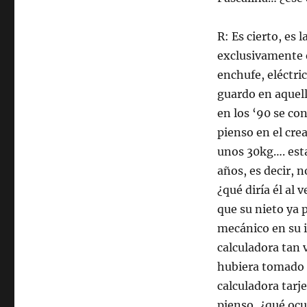
R: Es cierto, es
exclusivamente 
enchufe, eléctri
guardo en aquell
en los ‘90 se co
pienso en el cre
unos 30kg…. est
años, es decir,
¿qué diría él al 
que su nieto ya 
mecánico en su i
calculadora tan
hubiera tomado p
calculadora tarj
pienso, ¿qué ocur