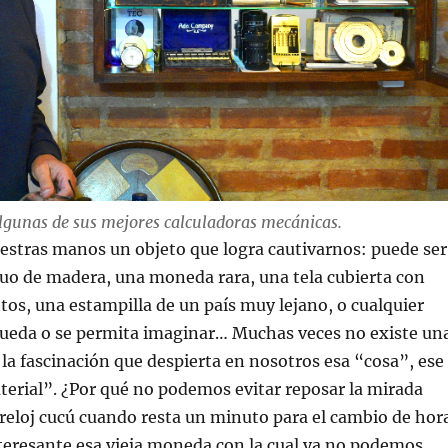
lgunas de sus mejores calculadoras mecánicas.
uestras manos un objeto que logra cautivarnos: puede ser
uo de madera, una moneda rara, una tela cubierta con
os, una estampilla de un país muy lejano, o cualquier
pueda o se permita imaginar… Muchas veces no existe un
 la fascinación que despierta en nosotros esa “cosa”, ese
erial”. ¿Por qué no podemos evitar reposar la mirada
reloj cucú cuando resta un minuto para el cambio de hor
teresante esa vieja moneda con la cual ya no podemos