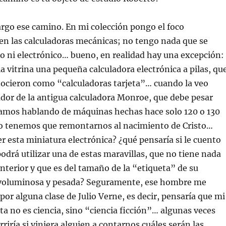
 largo ese camino. En mi colección pongo el foco
en las calculadoras mecánicas; no tengo nada que se
co ni electrónico… bueno, en realidad hay una excepción:
a vitrina una pequeña calculadora electrónica a pilas, qu
nocieron como “calculadoras tarjeta”… cuando la veo
ador de la antigua calculadora Monroe, que debe pesar
amos hablando de máquinas hechas hace solo 120 o 130
 no tenemos que remontarnos al nacimiento de Cristo…
ver esta miniatura electrónica? ¿qué pensaría si le cuento
podrá utilizar una de estas maravillas, que no tiene nada
nterior y que es del tamaño de la “etiqueta” de su
 voluminosa y pesada? Seguramente, ese hombre me
or alguna clase de Julio Verne, es decir, pensaría que mi
eta no es ciencia, sino “ciencia ficción”… algunas veces
riría si viniera alguien a contarnos cuáles serán las