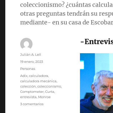
coleccionismo? ¿cuántas calcula
otras preguntas tendrán su respu
mediante- en su casa de Escobar
-Entrevis
Autor
Julián A. Lell
Publicado
19 enero, 2023
el
Categorías
Personas
Etiquetas
Adix
,
calculadora
,
calculadora mecánica
,
colección
,
coleccionismo
,
Comptometer
,
Curta
,
entrevista
,
Monroe
en
3 comentarios
Pasión