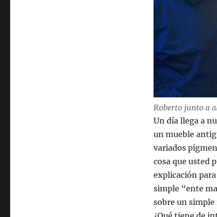
por
las
calculadoras
mecánicas
Roberto junto a a
Un día llega a n
un mueble antig
variados pigment
cosa que usted 
explicación para
simple “ente mat
sobre un simple 
¿Qué tiene de in