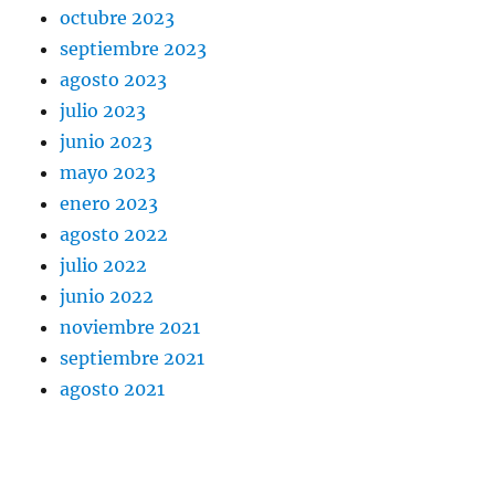
octubre 2023
septiembre 2023
agosto 2023
julio 2023
junio 2023
mayo 2023
enero 2023
agosto 2022
julio 2022
junio 2022
noviembre 2021
septiembre 2021
agosto 2021