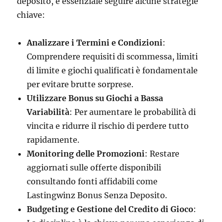
deposito, è essenziale seguire alcune strategie
chiave:
Analizzare i Termini e Condizioni
:
Comprendere requisiti di scommessa, limiti
di limite e giochi qualificati è fondamentale
per evitare brutte sorprese.
Utilizzare Bonus su Giochi a Bassa
Variabilità
: Per aumentare le probabilità di
vincita e ridurre il rischio di perdere tutto
rapidamente.
Monitoring delle Promozioni
: Restare
aggiornati sulle offerte disponibili
consultando fonti affidabili come
Lastingwinz Bonus Senza Deposito.
Budgeting e Gestione del Credito di Gioco
: