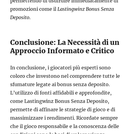
permettendo di usufruire immediatamente di
promozioni come il
Lastingwinz Bonus Senza
Deposito
.
Conclusione: La Necessità di un
Approccio Informato e Critico
In conclusione, i giocatori più esperti sono
coloro che investono nel comprendere tutte le
sfumature legate ai bonus senza deposito.
L’utilizzo di fonti affidabili e approfondite,
come Lastingwinz Bonus Senza Deposito,
permette di affinare le strategie di gioco e di
massimizzare i rendimenti. Ricordate sempre
che il gioco responsabile e la conoscenza delle