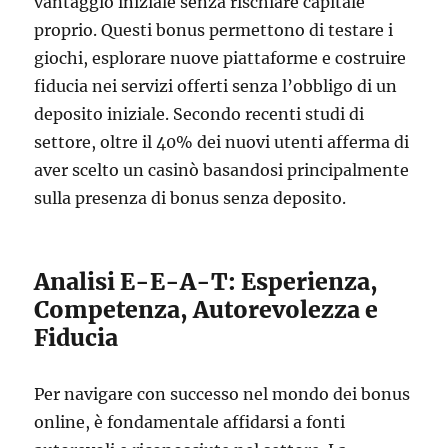
vantaggio iniziale senza rischiare capitale
proprio. Questi bonus permettono di testare i
giochi, esplorare nuove piattaforme e costruire
fiducia nei servizi offerti senza l’obbligo di un
deposito iniziale. Secondo recenti studi di
settore, oltre il 40% dei nuovi utenti afferma di
aver scelto un casinò basandosi principalmente
sulla presenza di bonus senza deposito.
Analisi E-E-A-T: Esperienza,
Competenza, Autorevolezza e
Fiducia
Per navigare con successo nel mondo dei bonus
online, è fondamentale affidarsi a fonti