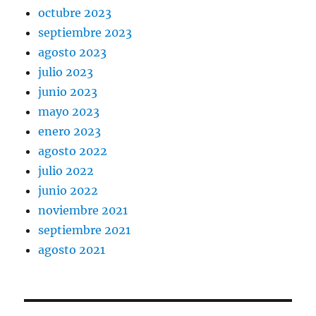
octubre 2023
septiembre 2023
agosto 2023
julio 2023
junio 2023
mayo 2023
enero 2023
agosto 2022
julio 2022
junio 2022
noviembre 2021
septiembre 2021
agosto 2021