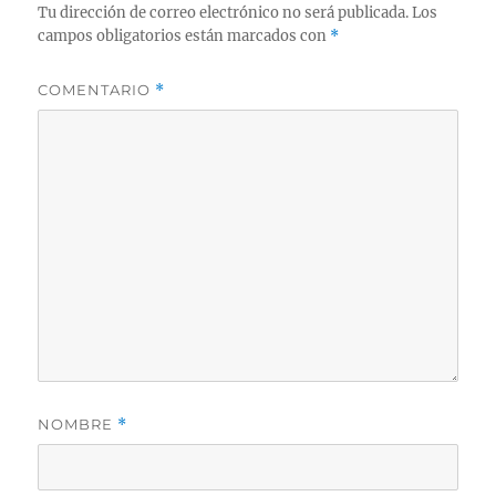
Tu dirección de correo electrónico no será publicada.
Los
campos obligatorios están marcados con
*
COMENTARIO
*
NOMBRE
*