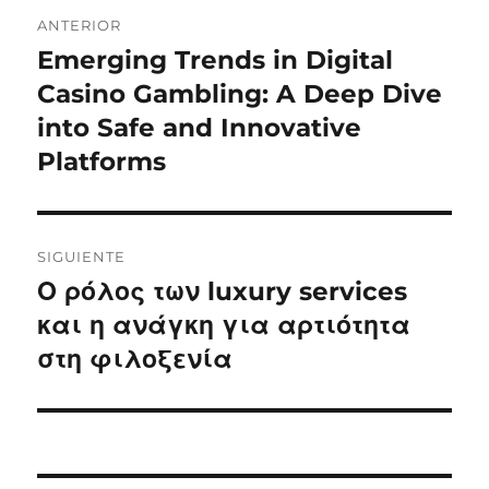
Navegación
ANTERIOR
de
Emerging Trends in Digital
Entrada
anterior:
Casino Gambling: A Deep Dive
entradas
into Safe and Innovative
Platforms
SIGUIENTE
Ο ρόλος των luxury services
Entrada
siguiente:
και η ανάγκη για αρτιότητα
στη φιλοξενία