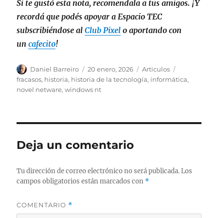
Si te gustó esta nota, recomendala a tus amigos. ¡Y
recordá que podés apoyar a Espacio TEC
subscribiéndose al
Club Pixel
o aportando con
un
cafecito
!
Autor
Publicado
Categorías
Etiquetas
Daniel Barreiro
20 enero, 2026
Articulos
el
fracasos
,
historia
,
historia de la tecnología
,
informática
,
novel netware
,
windows nt
Deja un comentario
Tu dirección de correo electrónico no será publicada.
Los
campos obligatorios están marcados con
*
COMENTARIO
*