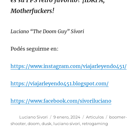
Motherfuckers!
Luciano “The Doom Guy” Sívori
Podés seguirme en:
https://www.instagram.com/viajarleyendo451/
https://viajarleyendo451.blogspot.com/
https://www.facebook.com/sivoriluciano
Autor
Publicado
Categorías
Etiquetas
Luciano Sivori
9 enero, 2024
Articulos
boomer-
el
shooter
,
doom
,
dusk
,
luciano sívori
,
retrogaming