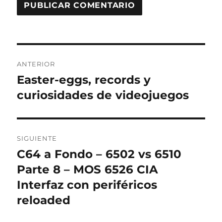
Navegación
ANTERIOR
de
Easter-eggs, records y
Entrada
anterior:
curiosidades de videojuegos
entradas
SIGUIENTE
C64 a Fondo – 6502 vs 6510
Entrada
siguiente:
Parte 8 – MOS 6526 CIA
Interfaz con periféricos
reloaded