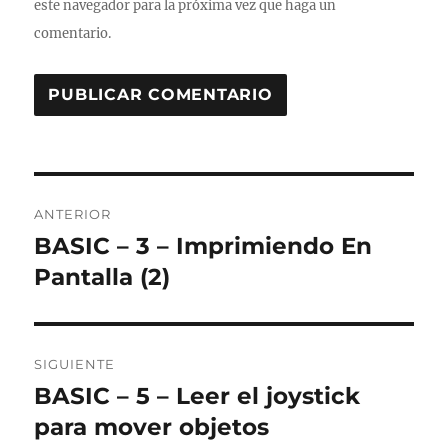
este navegador para la próxima vez que haga un
comentario.
Navegación
ANTERIOR
de
BASIC – 3 – Imprimiendo En
Entrada
anterior:
Pantalla (2)
entradas
SIGUIENTE
BASIC – 5 – Leer el joystick
Entrada
siguiente:
para mover objetos