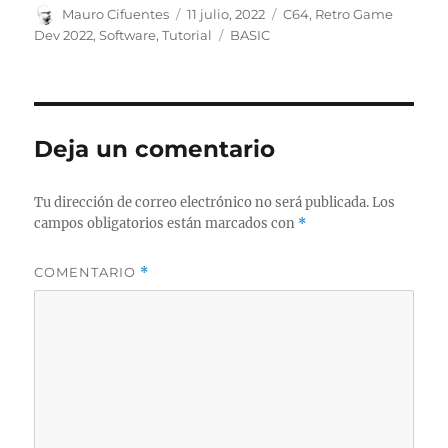
Autor
Publicado
Categorías
Mauro Cifuentes
11 julio, 2022
C64
,
Retro Game
el
Etiquetas
Dev 2022
,
Software
,
Tutorial
BASIC
Deja un comentario
Tu dirección de correo electrónico no será publicada.
Los
campos obligatorios están marcados con
*
COMENTARIO
*