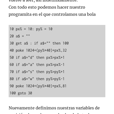
vuelve a leer, asi indefinidamente.
Con todo esto podemos hacer nuestro
programita en el que controlamos una bola
10 px% = 10: py% = 10

20 a$ = ""

30 get a$ : if a$="" then 100

40 poke 1024+(py%*40)+px%,32

50 if a$="d" then px%=px%+1

60 if a$="a" then px%=px%-1

70 if a$="s" then py%=py%+1

80 if a$="w" then py%=py%-1

90 poke 1024+(py%*40)+px%,81

100 goto 30
Nuevamente definimos nuestras variables de