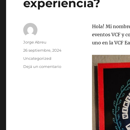
experiencia?
Hola! Mi nombre 
eventos VCF y c
Autor
Jorge Abreu
uno en la VCF Ea
Publicado
26 septiembre, 2024
el
Categorías
Uncategorized
en
Dejá un comentario
VCF
East
2024
–
¿Qué
es
y
cómo
fue
mi