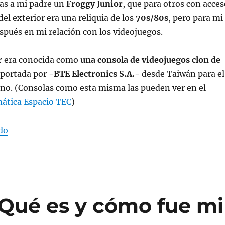
as a mi padre un
Froggy Junior
, que para otros con acce
el exterior era una reliquia de los
70s/80s
, pero para mi
spués en mi relación con los videojuegos.
r
era conocida como
una consola de videojuegos clon de
portada por
-BTE Electronics S.A.-
desde Taiwán para el
no. (Consolas como esta misma las pueden ver en el
ática Espacio TEC
)
“Arqueología una Froggy Junior (clon de Atari 2600) d
do
¿Qué es y cómo fue mi