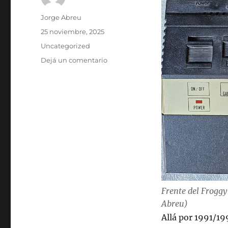
Autor
Jorge Abreu
Publicado
25 noviembre, 2025
el
Categorías
Uncategorized
en
Dejá un comentario
Arqueología
una
Froggy
Junior
(clon
de
Atari
2600)
de
Argentina
de
los
Frente del Froggy
90s
Abreu)
Allá por 1991/19