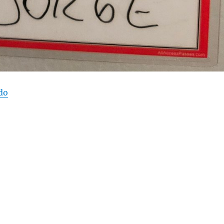
“VCF East 2024 – ¿Qué es y cómo fue mi experiencia?”
do